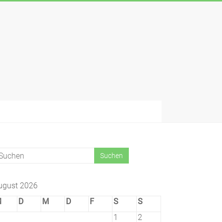
ugust 2026
M
D
M
D
F
S
S
1
2