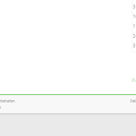
3
1
1
2
3
z
orbehalten.
Dat
s
.